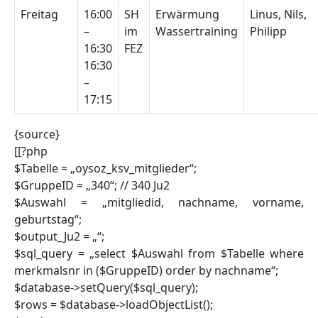
Freitag
16:00
SH
Erwärmung
Linus, Nils,
–
im
Wassertraining
Philipp
16:30
FEZ
16:30
–
17:15
{source}
[[?php
$Tabelle = „oysoz_ksv_mitglieder“;
$GruppeID = „340“; // 340 Ju2
$Auswahl = „mitgliedid, nachname, vorname,
geburtstag“;
$output_Ju2 = „“;
$sql_query = „select $Auswahl from $Tabelle where
merkmalsnr in ($GruppeID) order by nachname“;
$database->setQuery($sql_query);
$rows = $database->loadObjectList();