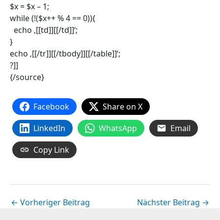
$x = $x – 1;
while (!($x++ % 4 == 0)){
echo ‚[[td]][[/td]]‘;
}
echo ‚[[/tr]][[/tbody]][[/table]]‘;
?]]
{/source}
Facebook
Share on X
LinkedIn
WhatsApp
Email
Copy Link
←
Vorheriger Beitrag
Nächster Beitrag
→