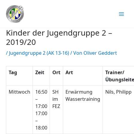
Zum
Inhalt
springen
Kinder der Jugendgruppe 2 –
2019/20
/
Jugendgruppe 2 (AK 13-16)
/ Von
Oliver Geddert
Tag
Zeit
Ort
Art
Trainer/
Übungsleite
Mittwoch
16:50
SH
Erwärmung
Nils, Philipp
–
im
Wassertraining
17:00
FEZ
17:00
–
18:00