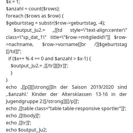
$x = 1;
$anzahl = count($rows);
foreach ($rows as $row) {
$geburtstag = substr($row->geburtstag, -4);
$output_Ju2.= „[[td style=\“text-align:center\“
class=\“sp_dat_1\“ title=\“$row->mitgliedid\“]] $row-
>nachname, $row->vorname[[br /]]$geburtstag
[[/td]]“;
if ($x++ % 4 == 0 and $anzahl > $x-1) {
$output_Ju2.= ‚[[/tr]][[tr]]‘;
}
}
echo ‚[[p]][[strong]]In der Saison 2019/2020 sind
‚.$anzahl.‘ Kinder der Altersklassen 13-16 in der
Jugendgruppe 2:[[/strong]][[/p]]‘;
echo ‚[[table class=“table table-responsive sportler“]]‘;
echo ‚[[tbody]]‘;
echo ‚[[tr]]‘;
echo $output_Ju2;