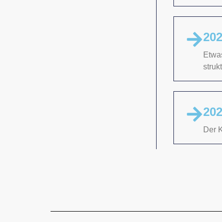
202
Etwa
struk
202
Der 