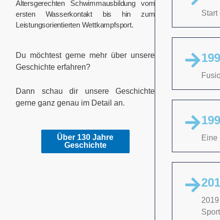
Altersgerechten Schwimmausbildung vom
Start
ersten Wasserkontakt bis hin zum
Leistungsorientierten Wettkampfsport.
Du möchtest gerne mehr über unsere
19
Geschichte erfahren?
Fusio
Dann schau dir unsere Geschichte
gerne ganz genau im Detail an.
199
Über 130 Jahre
Über 130 Jahre
Eine 
Geschichte
Geschichte
201
2019
Sport