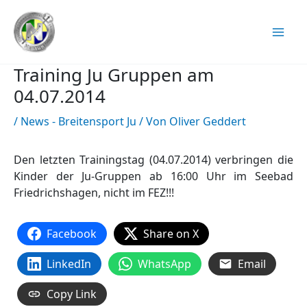
Zum
Inhalt
springen
Training Ju Gruppen am
04.07.2014
/
News - Breitensport Ju
/ Von
Oliver Geddert
Den letzten Trainingstag (04.07.2014) verbringen die
Kinder der Ju-Gruppen ab 16:00 Uhr im Seebad
Friedrichshagen, nicht im FEZ!!!
Facebook
Share on X
LinkedIn
WhatsApp
Email
Copy Link