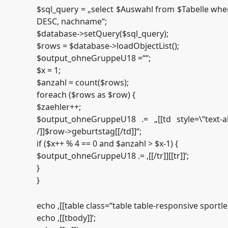
$sql_query = „select $Auswahl from $Tabelle wh
DESC, nachname“;
$database->setQuery($sql_query);
$rows = $database->loadObjectList();
$output_ohneGruppeU18 =““;
$x = 1;
$anzahl = count($rows);
foreach ($rows as $row) {
$zaehler++;
$output_ohneGruppeU18 .= „[[td style=\“text-al
/]]$row->geburtstag[[/td]]“;
if ($x++ % 4 == 0 and $anzahl > $x-1) {
$output_ohneGruppeU18 .= ‚[[/tr]][[tr]]‘;
}
}
echo ‚[[table class=“table table-responsive sportle
echo ‚[[tbody]]‘;