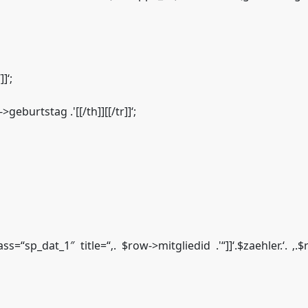
]‘;
geburtstag .'[[/th]][[/tr]]‘;
ss=“sp_dat_1″ title=“‚. $row->mitgliedid .'“]]‘.$zaehler.‘. 