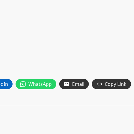
edIn
WhatsApp
Email
Copy Link