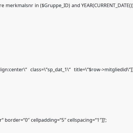
ere merkmalsnr in ($Gruppe_ID) and YEAR(CURRENT_DATE()) 
ign:center\“ class=\“sp_dat_1\“ title=\“$row->mitgliedid
r“ border=“0″ cellpadding=“5″ cellspacing=“1″]]‘;