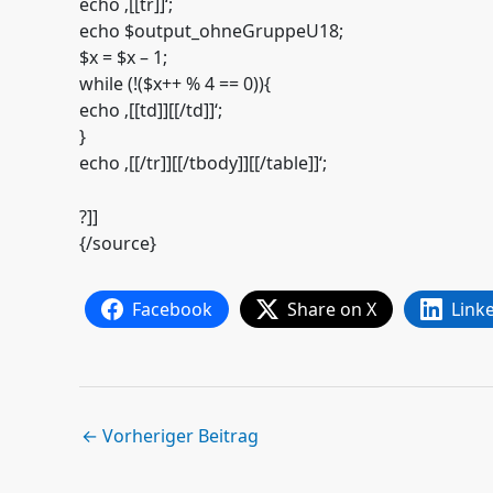
echo ‚[[tr]]‘;
echo $output_ohneGruppeU18;
$x = $x – 1;
while (!($x++ % 4 == 0)){
echo ‚[[td]][[/td]]‘;
}
echo ‚[[/tr]][[/tbody]][[/table]]‘;
?]]
{/source}
Facebook
Share on X
Link
←
Vorheriger Beitrag