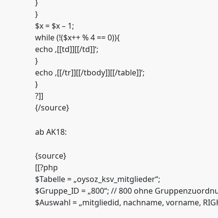
}
}
$x = $x – 1;
while (!($x++ % 4 == 0)){
echo ‚[[td]][[/td]]‘;
}
echo ‚[[/tr]][[/tbody]][[/table]]‘;
}
?]]
{/source}
ab AK18:
{source}
[[?php
$Tabelle = „oysoz_ksv_mitglieder“;
$Gruppe_ID = „800“; // 800 ohne Gruppenzuordn
$Auswahl = „mitgliedid, nachname, vorname, RIGH