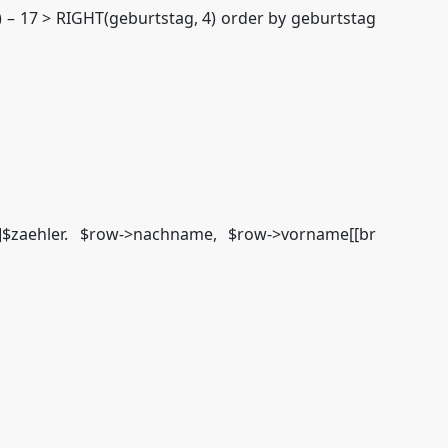
– 17 > RIGHT(geburtstag, 4) order by geburtstag
\“]]$zaehler. $row->nachname, $row->vorname[[br