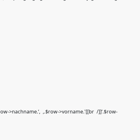
‚.$row->nachname.‘, ‚.$row->vorname.'[[br /]]‘.$row-