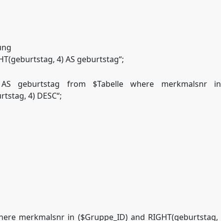
ung
T(geburtstag, 4) AS geburtstag“;
) AS geburtstag from $Tabelle where merkmalsnr i
tstag, 4) DESC“;
where merkmalsnr in ($Gruppe_ID) and RIGHT(geburtstag, 