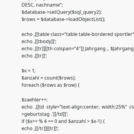
DESC, nachname“;
$database->setQuery($sql_query2);
$rows = $database->loadObjectList();
echo ‚[[table class=“table table-bordered sportler“]
echo ‚[[tbody]]‘;
echo ‚[[tr]][[th colspan=“4″]] Jahrgang ‚. $Jahrgang->
echo ‚[[tr]]‘;
$x = 1;
$anzahl = count($rows);
foreach ($rows as $row) {
$zaehler++;
echo ‚[[td style=“text-align:center; width:25%“ cla
>geburtstag .'[[/td]]‘;
if ($x++ % 4 == 0 and $anzahl > $x-1) {
echo ‚[[/tr]][[tr]]‘;