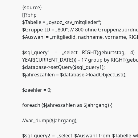
{source}
[[?php
$Tabelle = „oysoz_ksv_mitglieder“;
$Gruppe_ID = „800“; // 800 ohne Gruppenzuordn
$Auswahl = „mitgliedid, nachname, vorname, RIGH
$sql_query1 = „select RIGHT(geburtstag, 4
YEAR(CURRENT_DATE()) – 17 group by RIGHT(gebur
$database->setQuery($sql_query1);
$jahreszahlen = $database->loadObjectList();
$zaehler = 0;
foreach ($jahreszahlen as $Jahrgang) {
//var_dump($Jahrgang);
$sql_query2 = „select $Auswahl from $Tabelle 