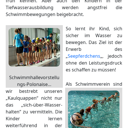
früh kennen. Aber auch den Kindern in der
Tiefwasserausbildung werden angstfrei die
Schwimmbewegungen beigebracht.
So lernt ihr Kind, sich
sicher im Wasser zu
bewegen. Das Ziel ist der
Erwerb des
„
Seepferdchens
„, jedoch
ohne den Leistungsdruck
es schaffen zu müssen!
Schwimmhallevorstellu
Als Schwimmverein sind
ngs-Polonaise…
wir bestrebt unseren
„Kaulquappen“ nicht nur
das „sich-über-Wasser-
halten“ zu vermitteln. Die
Kinder lernen
weiterführend in der