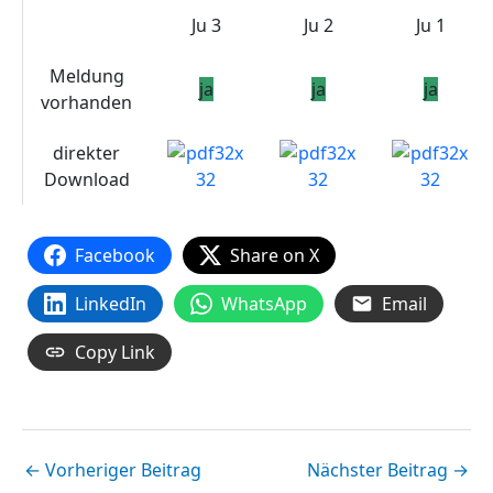
Ju 3
Ju 2
Ju 1
Meldung
ja
ja
ja
vorhanden
direkter
Download
Facebook
Share on X
LinkedIn
WhatsApp
Email
Copy Link
←
Vorheriger Beitrag
Nächster Beitrag
→