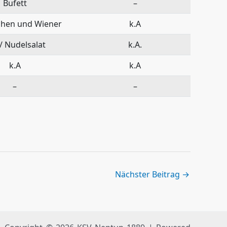
Bufett
–
uchen und Wiener
k.A
 / Nudelsalat
k.A.
k.A
k.A
–
–
Nächster Beitrag
→