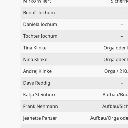
Mirko Willert
Sicherh
Benoît Iochum
–
Daniela Iochum
–
Tochter Iochum
–
Tina Klinke
Orga oder 
Nina Klinke
Orga oder 
Andrej Klinke
Orga / 2 K
Dave Reddig
–
Katja Steinborn
Aufbau/Bou
Frank Nehmann
Aufbau/Sich
Jeanette Panzer
Aufbau/Orga oder