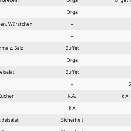
Orga
tten, Würstchen
–
–
hmalz, Salz
Buffet
Orga
elsalat
Buffet
–
S
 Kuchen
k.A.
k.A.
k.A
udelsalat
Sicherheit