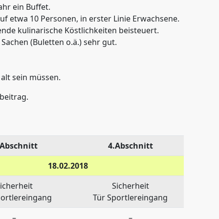
hr ein Buffet.
f etwa 10 Personen, in erster Linie Erwachsene.
de kulinarische Köstlichkeiten beisteuert.
Sachen (Buletten o.ä.) sehr gut.
alt sein müssen.
beitrag.
 Abschnitt
4.Abschnitt
18.02.2018
icherheit
Sicherheit
portlereingang
Tür Sportlereingang
–
–