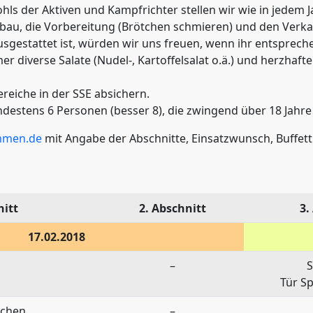
ohls der Aktiven und Kampfrichter stellen wir wie in jedem Ja
bbau, die Vorbereitung (Brötchen schmieren) und den Verkau
gestattet ist, würden wir uns freuen, wenn ihr entsprechen
diverse Salate (Nudel-, Kartoffelsalat o.ä.) und herzhafte 
eiche in der SSE absichern.
destens 6 Personen (besser 8), die zwingend über 18 Jahre 
mmen.de
mit Angabe der Abschnitte, Einsatzwunsch, Buffett
nitt
2. Abschnitt
3.
17.02.2018
–
S
Tür S
uchen
–