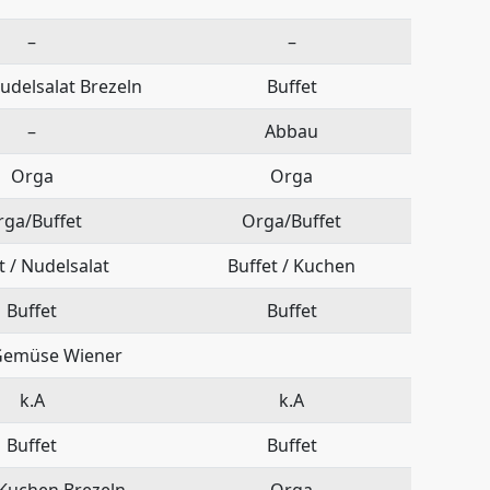
–
–
Nudelsalat Brezeln
Buffet
–
Abbau
Orga
Orga
rga/Buffet
Orga/Buffet
t / Nudelsalat
Buffet / Kuchen
Buffet
Buffet
Gemüse Wiener
k.A
k.A
Buffet
Buffet
 Kuchen Brezeln
Orga