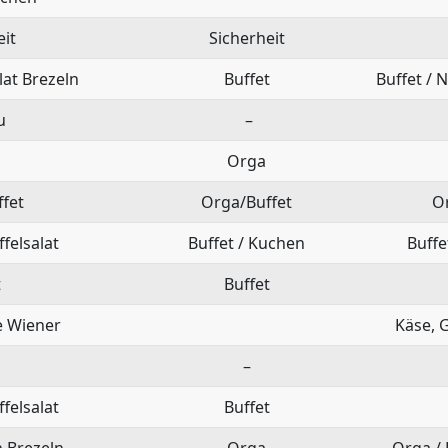
eit
Sicherheit
lat Brezeln
Buffet
Buffet / 
u
–
Orga
fet
Orga/Buffet
O
ffelsalat
Buffet / Kuchen
Buffe
t
Buffet
 Wiener
Käse, 
–
ffelsalat
Buffet
 Brezeln
Orga
Orga /