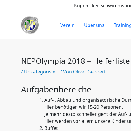
Zum
Köpenicker Schwimmsport-
Inhalt
springen
Verein
Über uns
Trainin
NEPOlympia 2018 – Helferliste
/
Unkategorisiert
/ Von
Oliver Geddert
Aufgabenbereiche
Auf- , Abbau und organisatorische D
Hier benötigen wir 15-20 Personen.
Je mehr, desto schneller geht der Auf-
Hier werden vor allem unsere Kinder 
Buffet