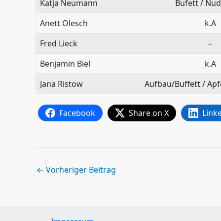
Katja Neumann
Bufett / Nud
Anett Olesch
k.A
Fred Lieck
–
Benjamin Biel
k.A
Jana Ristow
Aufbau/Buffett / Apf
Facebook
Share on X
Link
←
Vorheriger Beitrag