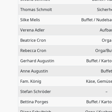
Thomas Schmolt
Sicherh
Silke Melis
Buffet / Nudelsa
Verena Adler
Aufba
Beatrice Cron
Orga
Rebecca Cron
Orga/Buf
Gerhard Augustin
Buffet / Karto
Anne Augustin
Buffe
Fam. König
Käse, Gemüse
Stefan Schröder
–
Bettina Porges
Buffet / Karto
Diana Schultrich
Orga / Kuchen