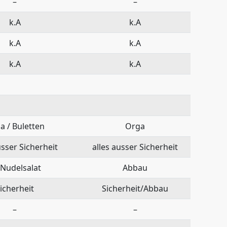
–
–
k.A
k.A
k.A
k.A
k.A
k.A
a / Buletten
Orga
usser Sicherheit
alles ausser Sicherheit
 Nudelsalat
Abbau
icherheit
Sicherheit/Abbau
–
–