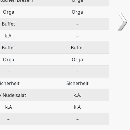
Orga
Orga
Buffet
–
k.A.
–
Buffet
Buffet
Orga
Orga
–
–
icherheit
Sicherheit
 / Nudelsalat
k.A.
k.A
k.A
–
–