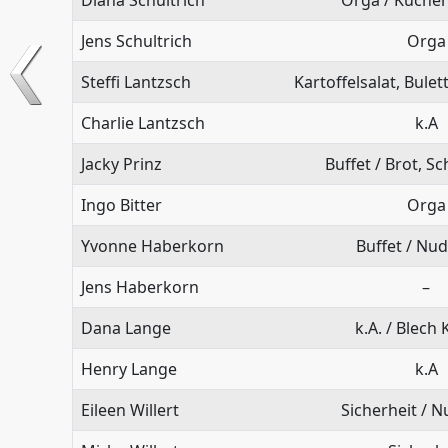
Jens Schultrich
Orga
Steffi Lantzsch
Kartoffelsalat, Bule
Charlie Lantzsch
k.A
Jacky Prinz
Buffet / Brot, Sc
Ingo Bitter
Orga
Yvonne Haberkorn
Buffet / Nud
Jens Haberkorn
–
Dana Lange
k.A. / Blech
Henry Lange
k.A
Eileen Willert
Sicherheit / N