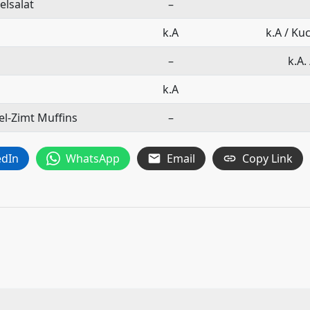
elsalat
–
k.A
k.A / K
–
k.A.
k.A
el-Zimt Muffins
–
edIn
WhatsApp
Email
Copy Link