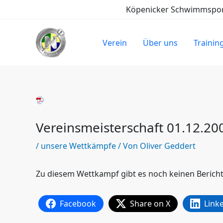
Zum
Köpenicker Schwimmsport-
Inhalt
springen
Verein
Über uns
Trainin
Vereinsmeisterschaft 01.12.20
/
unsere Wettkämpfe
/ Von
Oliver Geddert
Zu diesem Wettkampf gibt es noch keinen Bericht
Facebook
Share on X
Link