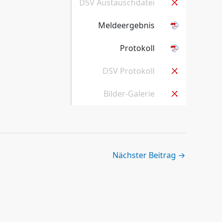
DSV Austauschdatei
Meldeergebnis
Protokoll
DSV Protokoll
Bilder-Galerie
Nächster Beitrag
→