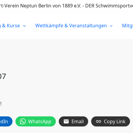
Verein Neptun Berlin von 1889 e.V. - DER Schwimmsportve
g & Kurse
Wettkämpfe & Veranstaltungen
Mitg
07
!
edIn
WhatsApp
Email
Copy Link