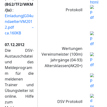
html
(BG2/TF2/WKM
Protokoll
/Ju)
:
EinladungJG04u
ndaelterVM201
2.pdf –
ca.160KB
07.12.2012
Wertungen
Die DSV-
Vereinsmeister (100m)
Austauschdatei
Jahrgänge (04-93)
und das
Altersklassen(AK20+)
Meldeprogram
m für die
meldenen
Trainer und
Übungsleiter ist
online. Hilfe
DSV Protokoll
zum