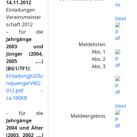
14.11.2012
Einladungen
Vereinsmeister
html
schaft 2012
– für die
Jahrgänge
Meldelisten
2003 und
Abs. 1
Jünger (2004,
Abs. 2
2005 ,…)
Abs. 3
(BG1/TF1)
:
EinladungJG03u
ndjuengerVM2
012.pdf –
ca.160KB
html
– für die
Meldeergebnis
Jahrgänge
2004 und Älter
(2003, 2002 ,…)