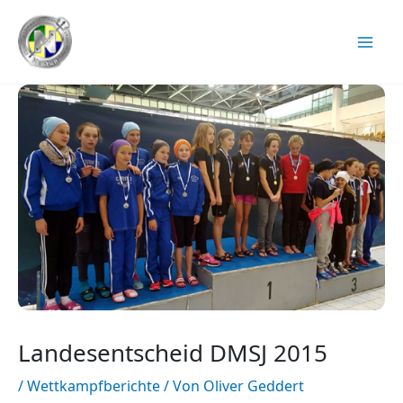
Zum
Inhalt
springen
Landesentscheid DMSJ 2015
/
Wettkampfberichte
/ Von
Oliver Geddert