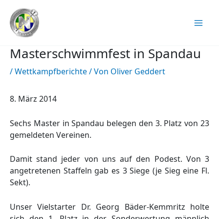
Zum
Inhalt
springen
Masterschwimmfest in Spandau
/
Wettkampfberichte
/ Von
Oliver Geddert
8. März 2014
Sechs Master in Spandau belegen den 3. Platz von 23
gemeldeten Vereinen.
Damit stand jeder von uns auf den Podest. Von 3
angetretenen Staffeln gab es 3 Siege (je Sieg eine Fl.
Sekt).
Unser Vielstarter Dr. Georg Bäder-Kemmritz holte
sich den 1. Platz in der Sonderwertung männlich