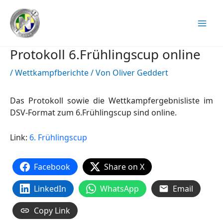
Zum
Inhalt
springen
Protokoll 6.Frühlingscup online
/
Wettkampfberichte
/ Von
Oliver Geddert
Das Protokoll sowie die Wettkampfergebnisliste im
DSV-Format zum 6.Frühlingscup sind online.
Link:
6. Frühlingscup
Facebook
Share on X
LinkedIn
WhatsApp
Email
Copy Link