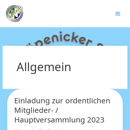
Zum
Inhalt
springen
Allgemein
Einladung zur ordentlichen
Einladung
zur
Mitglieder- /
ordentlichen
Hauptversammlung 2023
Mitglieder-
/