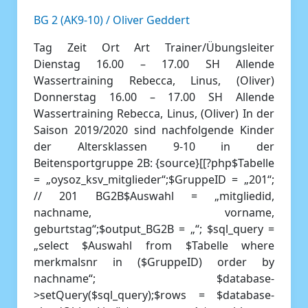
2019/20
BG 2 (AK9-10)
/
Oliver Geddert
Tag Zeit Ort Art Trainer/Übungsleiter
Dienstag 16.00 – 17.00 SH Allende
Wassertraining Rebecca, Linus, (Oliver)
Donnerstag 16.00 – 17.00 SH Allende
Wassertraining Rebecca, Linus, (Oliver) In der
Saison 2019/2020 sind nachfolgende Kinder
der Altersklassen 9-10 in der
Beitensportgruppe 2B: {source}[[?php$Tabelle
= „oysoz_ksv_mitglieder“;$GruppeID = „201“;
// 201 BG2B$Auswahl = „mitgliedid,
nachname, vorname,
geburtstag“;$output_BG2B = „“; $sql_query =
„select $Auswahl from $Tabelle where
merkmalsnr in ($GruppeID) order by
nachname“; $database-
>setQuery($sql_query);$rows = $database-