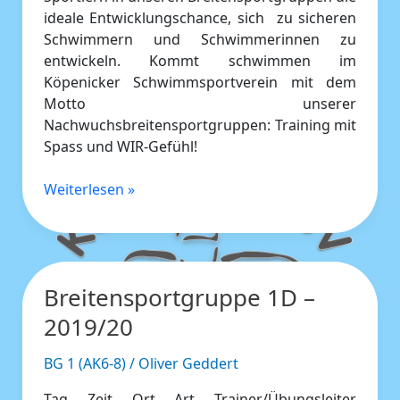
ideale Entwicklungschance, sich zu sicheren
Schwimmern und Schwimmerinnen zu
entwickeln. Kommt schwimmen im
Köpenicker Schwimmsportverein mit dem
Motto unserer
Nachwuchsbreitensportgruppen: Training mit
Spass und WIR-Gefühl!
Weiterlesen »
Breitensportgruppe 1D –
Breitensportgruppe
1D
2019/20
–
2019/20
BG 1 (AK6-8)
/
Oliver Geddert
Tag Zeit Ort Art Trainer/Übungsleiter