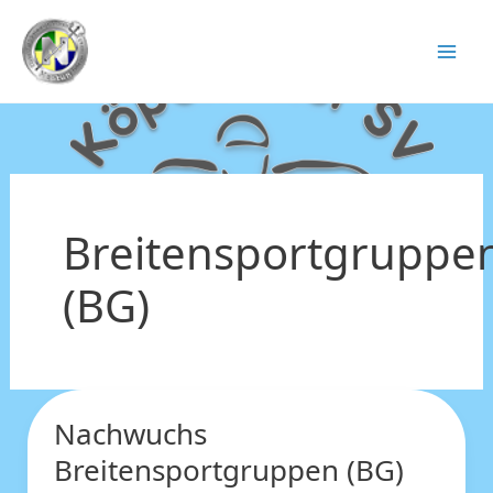
Zum
Inhalt
springen
Breitensportgruppe
(BG)
Nachwuchs
Nachwuchs
Breitensportgruppen
Breitensportgruppen (BG)
(BG)