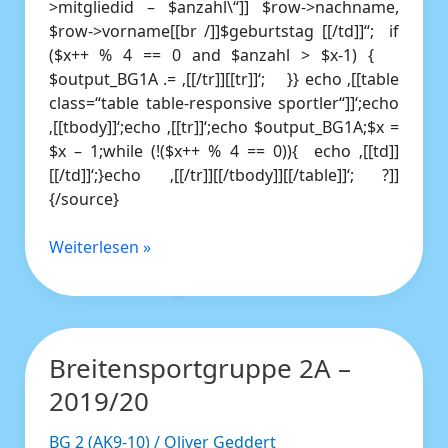
>mitgliedid – $anzahl\“]] $row->nachname,
$row->vorname[[br /]]$geburtstag [[/td]]“; if
($x++ % 4 == 0 and $anzahl > $x-1) {
$output_BG1A .= ‚[[/tr]][[tr]]‘; }} echo ‚[[table
class=“table table-responsive sportler“]]‘;echo
‚[[tbody]]‘;echo ‚[[tr]]‘;echo $output_BG1A;$x =
$x – 1;while (!($x++ % 4 == 0)){ echo ‚[[td]]
[[/td]]‘;}echo ‚[[/tr]][[/tbody]][[/table]]‘; ?]]
{/source}
Weiterlesen »
Breitensportgruppe 2A –
Breitensportgruppe
2A
2019/20
–
2019/20
BG 2 (AK9-10)
/
Oliver Geddert