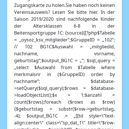
Zugangskarte zu holen.Sie haben noch keinen
Vereinsausweis? Lesen Sie bitte hier. In der
Saison 2019/2020 sind nachfolgende Kinder
der Altersklassen 6-8 in der
Beitensportgruppe 1C: {source}[[?php$Tabelle
= „oysoz_ksv_mitglieder“;$GruppeID = „102“;
// 102 BG1C$Auswahl = „mitgliedid,
nachname, vorname,
geburtstag“;$output_BG1C = „“; $sql_query =
„select $Auswahl from $Tabelle where
merkmalsnr in ($GruppeID) order by
nachname“; $database-
>setQuery($sql_query);$rows = $database-
>loadObjectList();$x = 1;$anzahl =
count($rows);foreach ($rows as $row)
{$geburtstag = substr($row->geburtstag,
-4); $output_BG1C .= „[[td style=\“text-
align:center\“ class=\“sp_dat_1\“ title=\“$row-