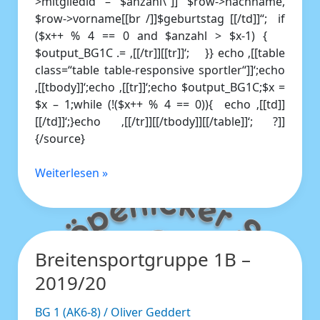
>mitgliedid – $anzahl\“]] $row->nachname,
$row->vorname[[br /]]$geburtstag [[/td]]“; if
($x++ % 4 == 0 and $anzahl > $x-1) {
$output_BG1C .= ‚[[/tr]][[tr]]‘; }} echo ‚[[table
class=“table table-responsive sportler“]]‘;echo
‚[[tbody]]‘;echo ‚[[tr]]‘;echo $output_BG1C;$x =
$x – 1;while (!($x++ % 4 == 0)){ echo ‚[[td]]
[[/td]]‘;}echo ‚[[/tr]][[/tbody]][[/table]]‘; ?]]
{/source}
Weiterlesen »
Breitensportgruppe 1B –
Breitensportgruppe
1B
2019/20
–
2019/20
BG 1 (AK6-8)
/
Oliver Geddert