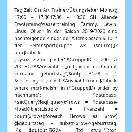
Tag Zeit Ort Art Trainer/Übungsleiter Montag
17:00 – 17:3017:30 – 18:30 SH Allende
ErwärmungWassertraining Tammy, Lewin,
Linus, Oliver In der Saison 2019/2020 sind
nachfolgende Kinder der Altersklassen 9-10 in
der Beitensportgruppe 2A: {source}[[?
php$Tabelle =
„oysoz_ksv_mitglieder“;$GruppeID = „200“; //
200 BG2A$Auswahl = „mitgliedid, nachname,
vorname, geburtstag“;$output_BG2A = „“;
$sql_query = „select $Auswahl from $Tabelle
where merkmalsnr in ($GruppeID) order by
nachname“; $database-
>setQuery($sql_query);$rows = $database-
>loadObjectList();$x = 1;$anzahl =
count($rows);foreach ($rows as $row)
{$geburtstag = substr($row->geburtstag,
-4); $output_BG2A.= „[[td style=\“text-