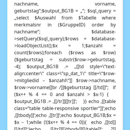
nachname, vorname,
geburtstag“;$output_BG1B = „“; $sql_query =
„select $Auswahl from $Tabelle where
merkmalsnr in ($GruppeID) order by
nachname“; $database-
>setQuery($sql_query);$rows = $database-
>loadObjectList();$x = 1;$anzahl =
count($rows);foreach ($rows as $row)
{$geburtstag = substr($row->geburtstag,
-4); $output_BG1B .= „[[td style=\“text-
align:center\“ class=\“sp_dat_1\“ title=\“$row-
>mitgliedid – $anzahl\“]] $row->nachname,
$row->vorname[[br /]]$geburtstag [[/td]]“; if
($x++ % 4 == 0 and $anzahl > $x-1) {
$output_BG1B .= ‚[[/tr]][[tr]]‘; }} echo ‚[[table
class=“table table-responsive sportler“]]‘;echo
‚[[tbody]]‘;echo ‚[[tr]]‘;echo $output_BG1B;$x =
$x – 1;while (!($x++ % 4 == 0)){ echo ‚[[td]]
[[/td]]‘;}echo ‚[[/tr]][[/tbody]][[/table]]‘; ?]]