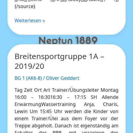
{/source}
Weiterlesen »
Breitensportgruppe 1A –
Breitensportgruppe
1A
2019/20
–
2019/20
BG 1 (AK6-8)
/
Oliver Geddert
Tag Zeit Ort Art Trainer/Übungsleiter Montag
16:00 – 16:3016:30 – 17:15 SH Allende
ErwärmungWassertraining Anja, Charis,
Lewin Um 15:45 Uhr werden die Kinder von
einem Trainer/Ülei aus dem Foyer vor der
Treppe abgeholt. Danach ist eigenständig am
Schalter der BBB, mit vorzeigen des