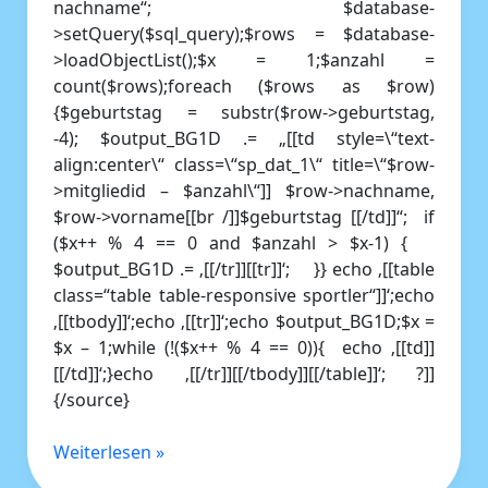
nachname“; $database-
>setQuery($sql_query);$rows = $database-
>loadObjectList();$x = 1;$anzahl =
count($rows);foreach ($rows as $row)
{$geburtstag = substr($row->geburtstag,
-4); $output_BG1D .= „[[td style=\“text-
align:center\“ class=\“sp_dat_1\“ title=\“$row-
>mitgliedid – $anzahl\“]] $row->nachname,
$row->vorname[[br /]]$geburtstag [[/td]]“; if
($x++ % 4 == 0 and $anzahl > $x-1) {
$output_BG1D .= ‚[[/tr]][[tr]]‘; }} echo ‚[[table
class=“table table-responsive sportler“]]‘;echo
‚[[tbody]]‘;echo ‚[[tr]]‘;echo $output_BG1D;$x =
$x – 1;while (!($x++ % 4 == 0)){ echo ‚[[td]]
[[/td]]‘;}echo ‚[[/tr]][[/tbody]][[/table]]‘; ?]]
{/source}
Weiterlesen »