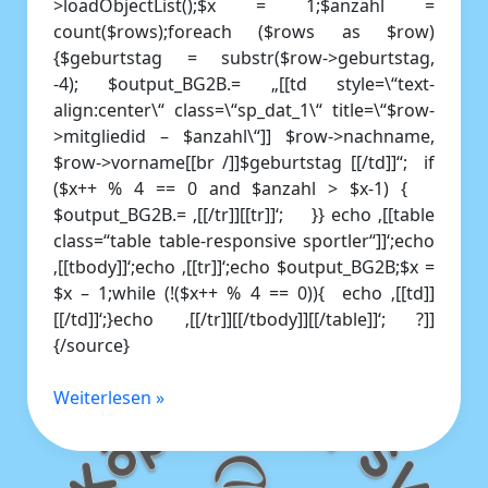
>loadObjectList();$x = 1;$anzahl =
count($rows);foreach ($rows as $row)
{$geburtstag = substr($row->geburtstag,
-4); $output_BG2B.= „[[td style=\“text-
align:center\“ class=\“sp_dat_1\“ title=\“$row-
>mitgliedid – $anzahl\“]] $row->nachname,
$row->vorname[[br /]]$geburtstag [[/td]]“; if
($x++ % 4 == 0 and $anzahl > $x-1) {
$output_BG2B.= ‚[[/tr]][[tr]]‘; }} echo ‚[[table
class=“table table-responsive sportler“]]‘;echo
‚[[tbody]]‘;echo ‚[[tr]]‘;echo $output_BG2B;$x =
$x – 1;while (!($x++ % 4 == 0)){ echo ‚[[td]]
[[/td]]‘;}echo ‚[[/tr]][[/tbody]][[/table]]‘; ?]]
{/source}
Weiterlesen »