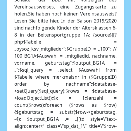
Vereinsausweises, eine Zugangskarte zu
holen.Sie haben noch keinen Vereinsausweis?
Lesen Sie bitte hier. In der Saison 2019/2020
sind nachfolgende Kinder der Altersklassen 6-
8 in der Beitensportgruppe 1A: {source}[[?
php$Tabelle =
„oysoz_ksv_mitglieder“;$GruppeID = „100“; //
100 BG1A$Auswahl = „mitgliedid, nachname,
vorname, geburtstag“;$output_BG1A =
„“;$sql_query = „select $Auswahl from
$Tabelle where merkmalsnr in ($GruppeID)
order by nachname“;$database-
>setQuery($sql_query);$rows = $database-
>loadObjectList();$x = 1;$anzahl =
count($rows);foreach ($rows as $row)
{$geburtstag = substr($row->geburtstag,
-4); $output_BG1A .= „[[td style=\“text-
align:center\“ class=\“sp_dat_1\“ title=\“$row-