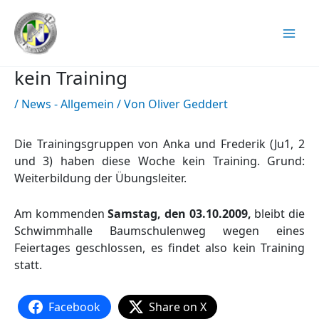
Zum
Inhalt
springen
kein Training
/
News - Allgemein
/ Von
Oliver Geddert
Die Trainingsgruppen von Anka und Frederik (Ju1, 2
und 3) haben diese Woche kein Training. Grund:
Weiterbildung der Übungsleiter.
Am kommenden
Samstag, den 03.10.2009,
bleibt die
Schwimmhalle Baumschulenweg wegen eines
Feiertages geschlossen, es findet also kein Training
statt.
Facebook
Share on X