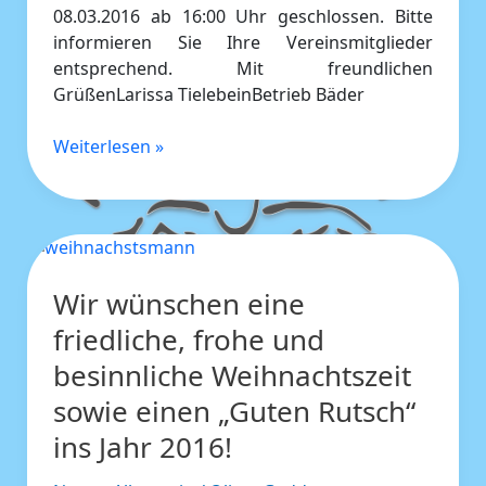
08.03.2016 ab 16:00 Uhr geschlossen. Bitte
informieren Sie Ihre Vereinsmitglieder
entsprechend. Mit freundlichen
GrüßenLarissa TielebeinBetrieb Bäder
Weiterlesen »
Wir
wünschen
Wir wünschen eine
eine
friedliche,
friedliche, frohe und
frohe
besinnliche Weihnachtszeit
und
besinnliche
sowie einen „Guten Rutsch“
Weihnachtszeit
ins Jahr 2016!
sowie
einen