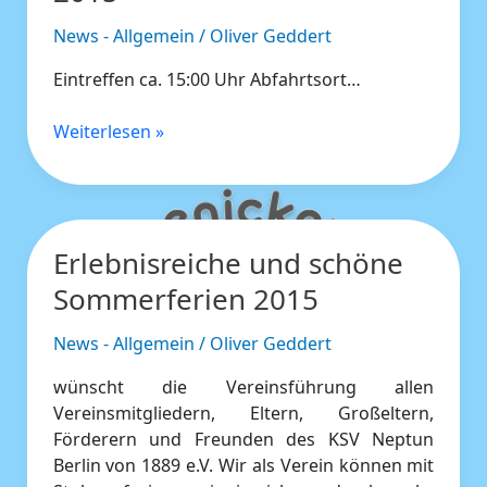
SanPepelone
2015
News - Allgemein
/
Oliver Geddert
Eintreffen ca. 15:00 Uhr Abfahrtsort…
Weiterlesen »
Erlebnisreiche und schöne
Erlebnisreiche
und
Sommerferien 2015
schöne
Sommerferien
News - Allgemein
/
Oliver Geddert
2015
wünscht die Vereinsführung allen
Vereinsmitgliedern, Eltern, Großeltern,
Förderern und Freunden des KSV Neptun
Berlin von 1889 e.V. Wir als Verein können mit