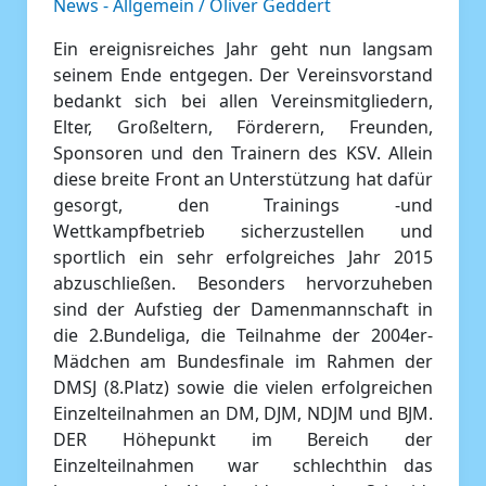
News - Allgemein
/
Oliver Geddert
„Guten
Rutsch“
Ein ereignisreiches Jahr geht nun langsam
ins
seinem Ende entgegen. Der Vereinsvorstand
Jahr
bedankt sich bei allen Vereinsmitgliedern,
2016!
Elter, Großeltern, Förderern, Freunden,
Sponsoren und den Trainern des KSV. Allein
diese breite Front an Unterstützung hat dafür
gesorgt, den Trainings -und
Wettkampfbetrieb sicherzustellen und
sportlich ein sehr erfolgreiches Jahr 2015
abzuschließen. Besonders hervorzuheben
sind der Aufstieg der Damenmannschaft in
die 2.Bundeliga, die Teilnahme der 2004er-
Mädchen am Bundesfinale im Rahmen der
DMSJ (8.Platz) sowie die vielen erfolgreichen
Einzelteilnahmen an DM, DJM, NDJM und BJM.
DER Höhepunkt im Bereich der
Einzelteilnahmen war schlechthin das