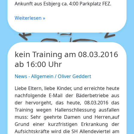
Ankunft aus Esbjerg ca. 4:00 Parkplatz FEZ.
Weiterlesen »
kein Training am 08.03.2016
kein
Training
ab 16:00 Uhr
am
08.03.2016
News - Allgemein
/
Oliver Geddert
ab
Liebe Eltern, liebe Kinder, und erreichte heute
16:00
nachfolgende E-Mail der Bäderbetriebe aus
Uhr
der hervorgeht, das heute, 08.03.2016 das
Training wegen Hallenschliessung ausfallen
muss: Sehr geehrte Damen und Herren,auf
Grund einer kurzfristigen Erkrankung der
Aufsichtskräfte wird die SH Allendeviertel am