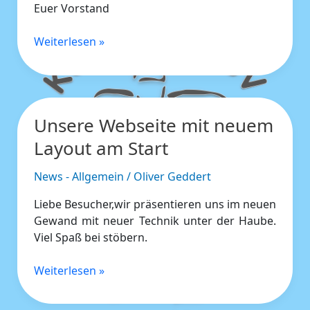
Euer Vorstand
Weiterlesen »
Unsere Webseite mit neuem
Unsere
Webseite
Layout am Start
mit
neuem
News - Allgemein
/
Oliver Geddert
Layout
Liebe Besucher,wir präsentieren uns im neuen
am
Gewand mit neuer Technik unter der Haube.
Start
Viel Spaß bei stöbern.
Weiterlesen »