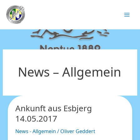
Zum
Inhalt
springen
News – Allgemein
Ankunft aus Esbjerg
Ankunft
aus
14.05.2017
Esbjerg
14.05.2017
News - Allgemein
/
Oliver Geddert