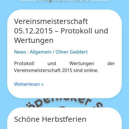
Vereinsmeisterschaft
Vereinsmeisterschaft
05.12.2015
05.12.2015 – Protokoll und
–
Wertungen
Protokoll
und
News - Allgemein
/
Oliver Geddert
Wertungen
Protokoll und Wertungen der
Vereinsmeisterschaft 2015 sind online.
Weiterlesen »
Schöne Herbstferien
Schöne
Herbstferien