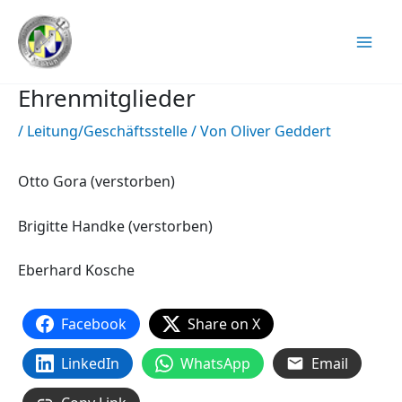
Zum
Inhalt
springen
Ehrenmitglieder
/
Leitung/Geschäftsstelle
/ Von
Oliver Geddert
Otto Gora (verstorben)
Brigitte Handke (verstorben)
Eberhard Kosche
Facebook
Share on X
LinkedIn
WhatsApp
Email