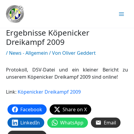
Zum
Inhalt
springen
Ergebnisse Köpenicker
Dreikampf 2009
/
News - Allgemein
/ Von
Oliver Geddert
Protokoll, DSV-Datei und ein kleiner Bericht zu
unserem Köpenicker Dreikampf 2009 sind online!
Link:
Köpenicker Dreikampf 2009
Facebook
Share on X
LinkedIn
WhatsApp
Email