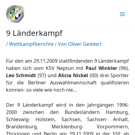
Zum
Inhalt
springen
9 Länderkampf
/
Wettkampfberichte
/ Von
Oliver Geddert
Für den am 29.11.2009 stattfindenden 9 Länderkampf
haben sich vom KSV Neptun mit
Paul Winkler
(96),
Leo Schmidt
(97) und
Alicia Nickel
(00) drei Sportler
für die Berliner Auswahlmannschaft qualifizieren
können- so viele wie noch nie…
Der 9 Länderkampf wird in den Jahrgängen 1996-
2000 zwischen den Bundesländern Hamburg,
Schleswig- Holstein, Sachsen, Sachsen- Anhalt,
Brandenburg, Mecklenburg- Vorpommern,
Thüringen und Berlin am 29.11.2009 in der SSE ab