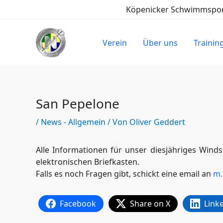
Zum
Köpenicker Schwimmsport-
Inhalt
springen
Verein
Über uns
Trainin
San Pepelone
/
News - Allgemein
/ Von
Oliver Geddert
Alle Informationen für unser diesjähriges Wind
elektronischen Briefkasten.
Falls es noch Fragen gibt, schickt eine email an
m.
Facebook
Share on X
Link