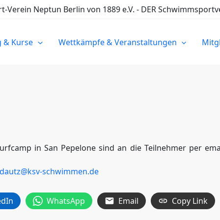
Verein Neptun Berlin von 1889 e.V. - DER Schwimmsportve
g & Kurse
Wettkämpfe & Veranstaltungen
Mitg
surfcamp in San Pepelone sind an die Teilnehmer per ema
dautz@ksv-schwimmen.de
edIn
WhatsApp
Email
Copy Link