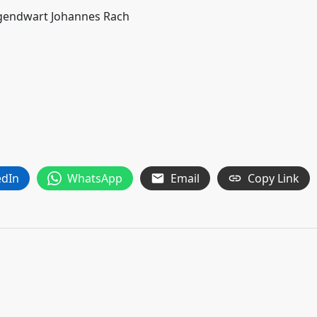
Jugendwart Johannes Rach
edIn
WhatsApp
Email
Copy Link