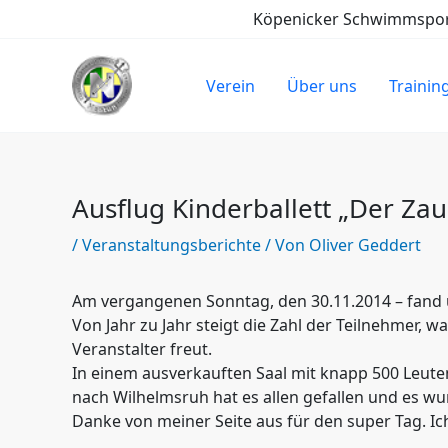
Zum
Köpenicker Schwimmsport-
Inhalt
springen
Verein
Über uns
Trainin
Ausflug Kinderballett „Der Za
/
Veranstaltungsberichte
/ Von
Oliver Geddert
Am vergangenen Sonntag, den 30.11.2014 – fand un
Von Jahr zu Jahr steigt die Zahl der Teilnehmer, 
Veranstalter freut.
In einem ausverkauften Saal mit knapp 500 Leute
nach Wilhelmsruh hat es allen gefallen und es wur
Danke von meiner Seite aus für den super Tag. Ic