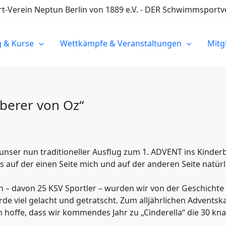
Verein Neptun Berlin von 1889 e.V. - DER Schwimmsportve
g & Kurse
Wettkämpfe & Veranstaltungen
Mitg
uberer von Oz“
ser nun traditioneller Ausflug zum 1. ADVENT ins Kinderbal
was auf der einen Seite mich und auf der anderen Seite natü
n – davon 25 KSV Sportler – wurden wir von der Geschichte 
de viel gelacht und getratscht. Zum alljährlichen Adventsk
h hoffe, dass wir kommendes Jahr zu „Cinderella“ die 30 kn