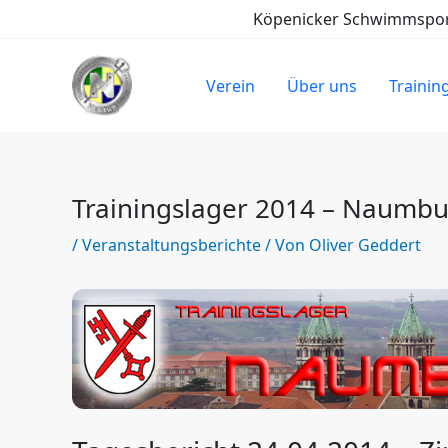
Zum
Köpenicker Schwimmsport-
Inhalt
springen
Verein
Über uns
Trainin
Trainingslager 2014 – Naumbu
/
Veranstaltungsberichte
/ Von
Oliver Geddert