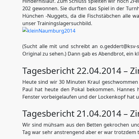
Hindernislauf. Zum Schluss spielten wir noch 2F
202 gewonnen. Sie durften das Spiel in der Turn
Hünchen -Nuggets, da die Fischstäbchen alle 
unser Trainingslagersuchbild.
(Sucht alle mit und schreibt an o.geddert@ksv-
Original zu sehen.) Dann gab es Abendbrot, ein kle
Tagesbericht 22.04.2014 – Zi
Heute sind wir 30 Minuten Kraul geschwommen es 
Paul hat heute den Pokal bekommen. Hannes h
Fenster vorbeigelaufen und der Lockenkopf hat u
Tagesbericht 21.04.2014 – Zi
Wir sind mühsam aus den Betten gekrochen und
Tag war sehr anstrengend aber er war trotzdem t