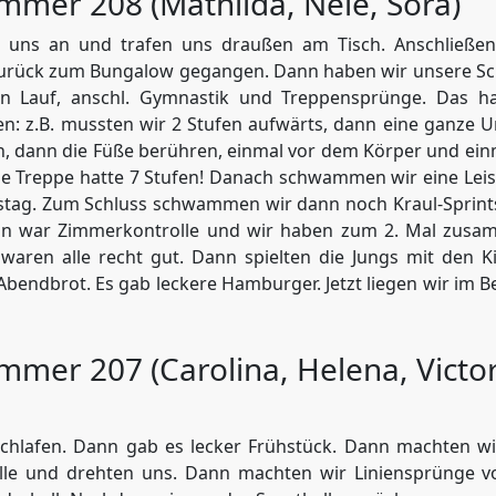
mmer 208 (Mathilda, Nele, Sora)
uns an und trafen uns draußen am Tisch. Anschließend
 zurück zum Bungalow gegangen. Dann haben wir unsere 
 Lauf, anschl. Gymnastik und Treppensprünge. Das ha
n: z.B. mussten wir 2 Stufen aufwärts, dann eine ganz
en, dann die Füße berühren, einmal vor dem Körper und ein
e Treppe hatte 7 Stufen! Danach schwammen wir eine Lei
stag. Zum Schluss schwammen wir dann noch Kraul-Sprint
Dann war Zimmerkontrolle und wir haben zum 2. Mal zus
waren alle recht gut. Dann spielten die Jungs mit den K
bendbrot. Es gab leckere Hamburger. Jetzt liegen wir im 
mmer 207 (Carolina, Helena, Victo
chlafen. Dann gab es lecker Frühstück. Dann machten wi
Stelle und drehten uns. Dann machten wir Liniensprünge