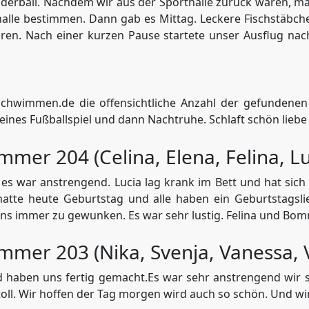
elderball. Nachdem wir aus der Sporthalle zurück waren, 
halle bestimmen. Dann gab es Mittag. Leckere Fischstäbchen
waren. Nach einer kurzen Pause startete unser Ausflug
schwimmen.de die offensichtliche Anzahl der gefundenen
ines Fußballspiel und dann Nachtruhe. Schlaft schön liebe E
mmer 204 (Celina, Elena, Felina, Lu
war anstrengend. Lucia lag krank im Bett und hat sich ge
atte heute Geburtstag und alle haben ein Geburtstagsl
ns immer zu gewunken. Es war sehr lustig. Felina und Bom
mmer 203 (Nika, Svenja, Vanessa, V
 haben uns fertig gemacht.Es war sehr anstrengend wir
oll. Wir hoffen der Tag morgen wird auch so schön. Und w