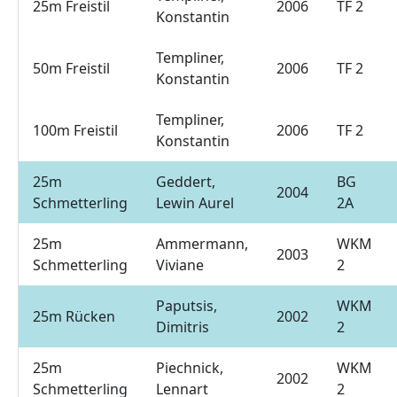
25m Freistil
2006
TF 2
Konstantin
Templiner,
50m Freistil
2006
TF 2
Konstantin
Templiner,
100m Freistil
2006
TF 2
Konstantin
25m
Geddert,
BG
2004
Schmetterling
Lewin Aurel
2A
25m
Ammermann,
WKM
2003
Schmetterling
Viviane
2
Paputsis,
WKM
25m Rücken
2002
Dimitris
2
25m
Piechnick,
WKM
2002
Schmetterling
Lennart
2