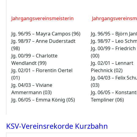
Jahrgangsvereinsmeisterin
Jahrgangsvereinsm
Jg. 96/95 – Mayra Campos (96)
Jg. 96/95 – Björn Ja
Jg. 98/97 – Anne Duderstadt
Jg. 98/97 – Leo Schm
(98)
Jg. 00/99 – Friedrich
Jg. 00/99 – Charlotte
(00)
Wendlandt (99)
Jg. 02/01 – Lennart
Jg. 02/01 – Florentin Oertel
Piechnick (02)
(01)
Jg. 04/03 – Felix Sch
Jg. 04/03 – Viviane
(03)
Ammermann (03)
Jg. 06/05 – Konstant
Jg. 06/05 – Emma König (05)
Templiner (06)
KSV-Vereinsrekorde Kurzbahn