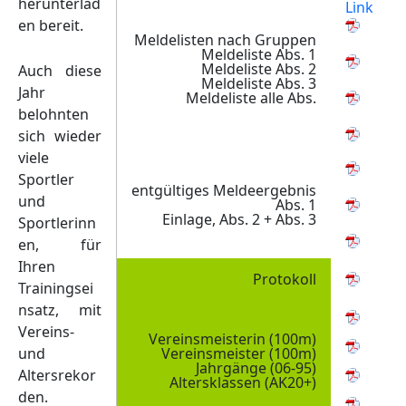
herunterlad
Link
en bereit.
Meldelisten nach Gruppen
Meldeliste Abs. 1
Meldeliste Abs. 2
Auch diese
Meldeliste Abs. 3
Jahr
Meldeliste alle Abs.
belohnten
sich wieder
viele
Sportler
entgültiges Meldeergebnis
und
Abs. 1
Einlage, Abs. 2 + Abs. 3
Sportlerinn
en, für
Ihren
Protokoll
Trainingsei
nsatz, mit
Vereins-
Vereinsmeisterin (100m)
und
Vereinsmeister (100m)
Jahrgänge (06-95)
Altersrekor
Altersklassen (AK20+)
den.