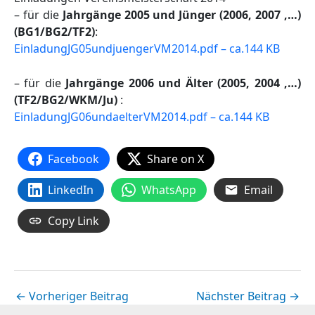
– für die
Jahrgänge 2005 und Jünger (2006, 2007 ,…)
(BG1/
BG2/TF2
)
:
EinladungJG05undjuengerVM2014.pdf – ca.144 KB
– für die
Jahrgänge 2006 und Älter (2005, 2004 ,…)
(TF2/BG2/WKM/Ju)
:
EinladungJG06undaelterVM2014.pdf – ca.144 KB
Facebook
Share on X
LinkedIn
WhatsApp
Email
Copy Link
←
Vorheriger Beitrag
Nächster Beitrag
→