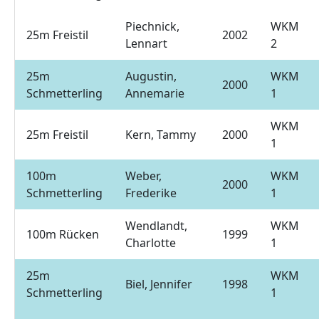
Piechnick,
WKM
25m Freistil
2002
Lennart
2
25m
Augustin,
WKM
2000
Schmetterling
Annemarie
1
WKM
25m Freistil
Kern, Tammy
2000
1
100m
Weber,
WKM
2000
Schmetterling
Frederike
1
Wendlandt,
WKM
100m Rücken
1999
Charlotte
1
25m
WKM
Biel, Jennifer
1998
Schmetterling
1