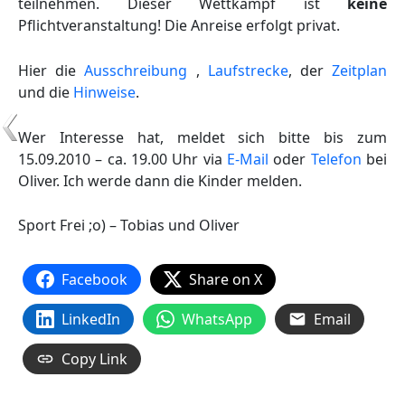
teilnehmen. Dieser Wettkampf ist
keine
Pflichtveranstaltung! Die Anreise erfolgt privat.
Hier die
Ausschreibung
,
Laufstrecke
, der
Zeitplan
und die
Hinweise
.
Wer Interesse hat, meldet sich bitte bis zum
15.09.2010 – ca. 19.00 Uhr via
E-Mail
oder
Telefon
bei
Oliver. Ich werde dann die Kinder melden.
Sport Frei ;o) – Tobias und Oliver
Facebook
Share on X
LinkedIn
WhatsApp
Email
Copy Link