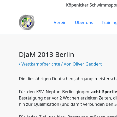
Zum
Köpenicker Schwimmsport-
Inhalt
springen
Verein
Über uns
Trainin
DJaM 2013 Berlin
/
Wettkampfberichte
/ Von
Oliver Geddert
Die diesjährigen Deutschen Jahrgangsmeisterscha
Für den KSV Neptun Berlin gingen
acht Sportle
Bestätigung der vor 2 Wochen erzielten Zeiten, di
hin zur Qualifikation (und damit verbunden den S