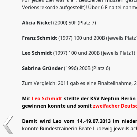
Für jedes Ziel war klar: Bestzeiten müssen g
Veriensrekorde aufgestellt)! Über 6 Finalteilnah
Alicia Nickel
(2000) 50F (Platz 7)
Franz Schmidt
(1997) 100 und 200B (jeweils Platz
Leo Schmidt
(1997) 100 und 200B (jeweils Platz1)
Sabrina Gründer
(1996) 200B (Platz 6)
Zum Vergleich: 2011 gab es eine Finalteilnahme, 
Mit
Leo Schmidt
stellte der KSV Neptun Berlin
gewinnen konnte und somit
zweifacher Deuts
Damit wird Leo vom 14.-19.07.2013 im nieder
konnte Bundestrainerin Beate Ludewig jeweils a