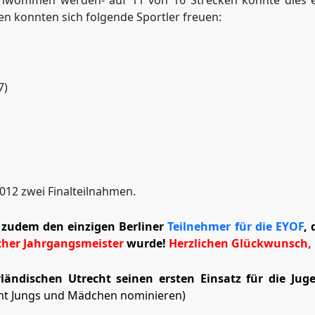
eschwommen werden- auf 11 von 16 Strecken konnte dies 
men konnten sich folgende Sportler freuen:
7)
2012 zwei Finalteilnahmen.
 zudem den einzigen Berliner
Teilnehmer für die EYOF
,
d
cher Jahrgangsmeister
wurde!
Herzlichen Glückwunsch, 
ländischen Utrecht seinen ersten Einsatz für die Ju
cht Jungs und Mädchen nominieren)