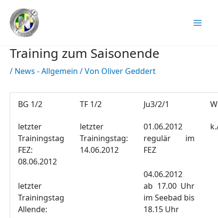
Zum
Inhalt
springen
Training zum Saisonende
/
News - Allgemein
/ Von
Oliver Geddert
BG 1/2
TF 1/2
Ju3/2/1
W
letzter
letzter
01.06.2012
k.
Trainingstag
Trainingstag:
regulär im
FEZ:
14.06.2012
FEZ
08.06.2012
04.06.2012
letzter
ab 17.00 Uhr
Trainingstag
im Seebad bis
Allende:
18.15 Uhr