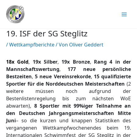
Zum
Inhalt
springen
19. ISF der SG Steglitz
/
Wettkampfberichte
/ Von
Oliver Geddert
18x Gold
,
19x Silber
,
19x Bronze
,
Rang 4 in der
Mannschaftswertung
,
177 neue persönliche
Bestzeiten
,
5 neue Vereinsrekorde
,
15 qualifizierte
Sportler für die Norddeutschen Meisterschaften
(2
weitere müssen noch aufgrund der
Bestenlistenregelung bis zum nächsten WoE
abwarten),
8 Sportler mit 99%iger Teilnahme an
den Deutschen Jahrgangsmeisterschaften Mitte
Juni
– so die kurzen und knappen Statistiken des
vergangenen Wettkampfwochenendes beim 19.
Internationalen Schwimmfest der SG Steglitz in der